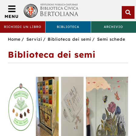
Biblioteca
Civica
MENU
Bertoliana
Apri
RICHIEDI UN LIBRO
BIBLIOTECA
ARCHIVIO
rice
BIBLIOTECA
Sei
Home
Servizi
Biblioteca dei semi
Semi schede
CIVICA
in:
Biblioteca dei semi
BERTOLIANA