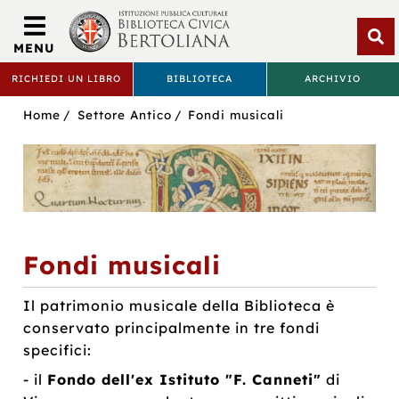
Biblioteca
Civica
MENU
Bertoliana
Apri
RICHIEDI UN LIBRO
BIBLIOTECA
ARCHIVIO
rice
BIBLIOTECA
Sei
Home
Settore Antico
Fondi musicali
CIVICA
in:
BERTOLIANA
Fondi musicali
Il patrimonio musicale della Biblioteca è
conservato principalmente in tre fondi
specifici:
- il
Fondo dell'ex Istituto "F. Canneti"
di