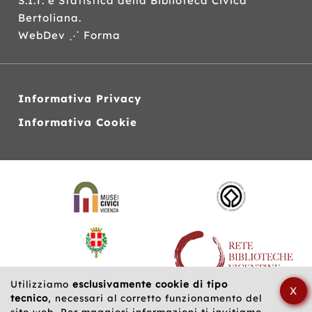
S.I.T.
e Statistica della Biblioteca Civica
Bertoliana.
WebDev ⋰ Forma
Informativa Privacy
Informativa Cookie
Siti
web
correlati
Utilizziamo
esclusivamente cookie di tipo
X
tecnico
, necessari al corretto funzionamento del
sito web. Per maggiori informazioni ti invitiamo