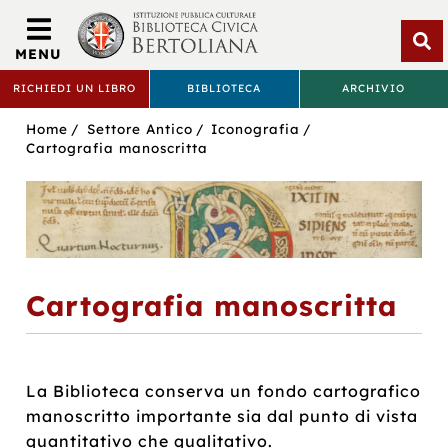
Biblioteca
Civica
MENU
Bertoliana
Apri
RICHIEDI UN LIBRO
BIBLIOTECA
ARCHIVIO
rice
BIBLIOTECA
Sei
Home
Settore Antico
Iconografia
CIVICA
in:
Cartografia manoscritta
BERTOLIANA
Cartografia manoscritta
La Biblioteca conserva un fondo cartografico
manoscritto importante sia dal punto di vista
quantitativo che qualitativo.