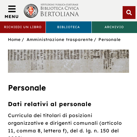
Biblioteca
Civica
MENU
Bertoliana
Apri
RICHIEDI UN LIBRO
BIBLIOTECA
ARCHIVIO
rice
BIBLIOTECA
Sei
Home
Amministrazione trasparente
Personale
CIVICA
in:
BERTOLIANA
Personale
Dati relativi al personale
Curricula dei titolari di posizioni
organizzative e dirigenti comunali (articolo
11, comma 8, lettera f), del d. lg. n. 150 del