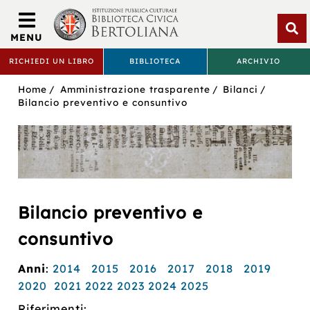
Biblioteca
Civica
MENU
Bertoliana
Apri
RICHIEDI UN LIBRO
BIBLIOTECA
ARCHIVIO
rice
BIBLIOTECA
Sei
Home
Amministrazione trasparente
Bilanci
CIVICA
in:
Bilancio preventivo e consuntivo
BERTOLIANA
Bilancio preventivo e
consuntivo
Anni
:
2014
2015
2016
2017
2018
2019
2020
2021
2022
2023
2024
2025
Riferimenti: