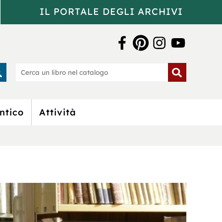
IL PORTALE DEGLI ARCHIVI
a Bertoliana
rca
Cerca
un
o
libro
nel
catalogo
ntico
Attività