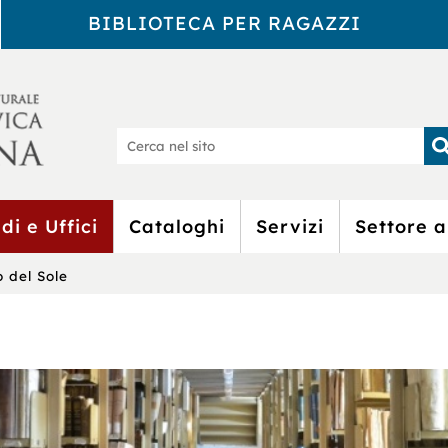
BIBLIOTECA PER RAGAZZI
Biblioteca Civic
Ce
nel
sit
di e Uffici
Cataloghi
Servizi
Settore a
o del Sole