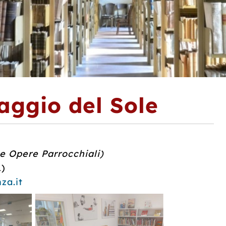
laggio del Sole
le Opere Parrocchiali)
1)
za.it