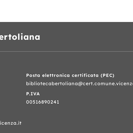
ertoliana
Posta elettronica certificata (
PEC
)
bibliotecabertoliana@cert.comune.vicenza
P.IVA
00516890241
cenza.it