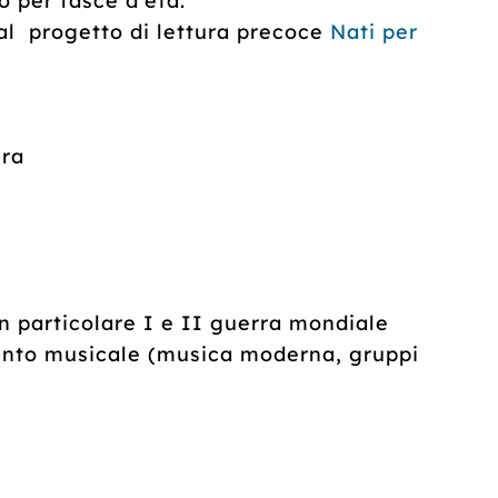
o per fasce d'età.
l progetto di lettura precoce
Nati per
era
n particolare I e II guerra mondiale
mento musicale (musica moderna, gruppi