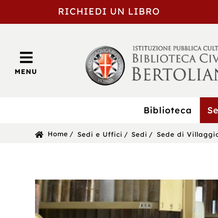
RICHIEDI UN LIBRO
MENU
Biblioteca
Se
BIBLIOTECA
Sei
Home
Sedi e Uffici
Sedi
Sede di Villaggi
CIVICA
in:
BERTOLIANA