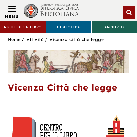
Biblioteca
Civica
MENU
Bertoliana
Apri
RICHIEDI UN LIBRO
BIBLIOTECA
ARCHIVIO
rice
BIBLIOTECA
Sei
Home
Attività
Vicenza città che legge
CIVICA
in:
BERTOLIANA
Vicenza Città che legge