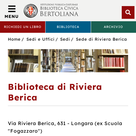
Biblioteca
Civica
MENU
Bertoliana
Apri
RICHIEDI UN LIBRO
BIBLIOTECA
ARCHIVIO
rice
BIBLIOTECA
Sei
Home
Sedi e Uffici
Sedi
Sede di Riviera Berica
CIVICA
in:
BERTOLIANA
Biblioteca di Riviera
Berica
Via Riviera Berica, 631 - Longara (ex Scuola
"Fogazzaro")