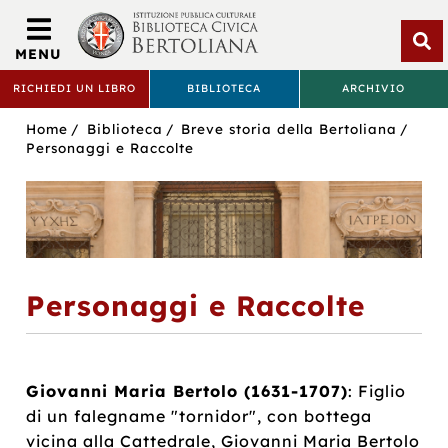
Biblioteca
Civica
MENU
Bertoliana
Apri
RICHIEDI UN LIBRO
BIBLIOTECA
ARCHIVIO
rice
BIBLIOTECA
Sei
Home
Biblioteca
Breve storia della Bertoliana
CIVICA
in:
Personaggi e Raccolte
BERTOLIANA
Personaggi e Raccolte
Giovanni Maria Bertolo (1631-1707)
: Figlio
di un falegname "tornidor", con bottega
vicina alla Cattedrale, Giovanni Maria Bertolo