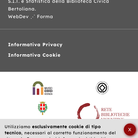
S.I.T.
e Statistica della Biblioteca Civica
Bertoliana.
WebDev ⋰ Forma
Informativa Privacy
Informativa Cookie
Siti
web
correlati
Utilizziamo
esclusivamente cookie di tipo
X
tecnico
, necessari al corretto funzionamento del