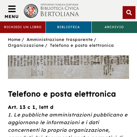
Biblioteca
Civica
MENU
Bertoliana
Apri
RICHIEDI UN LIBRO
BIBLIOTECA
ARCHIVIO
rice
BIBLIOTECA
Sei
Home
Amministrazione trasparente
CIVICA
in:
Organizzazione
Telefono e posta elettronica
BERTOLIANA
Telefono e posta elettronica
Art. 13 c 1, lett d
1. Le pubbliche amministrazioni pubblicano e
aggiornano le informazioni e i dati
concernenti la propria organizzazione,