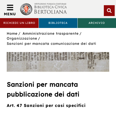
Biblioteca
Civica
MENU
Bertoliana
Apri
RICHIEDI UN LIBRO
BIBLIOTECA
ARCHIVIO
rice
BIBLIOTECA
Sei
Home
Amministrazione trasparente
CIVICA
in:
Organizzazione
Sanzioni per mancata comunicazione dei dati
BERTOLIANA
Sanzioni per mancata
pubblicazione dei dati
Art. 47 Sanzioni per casi specifici