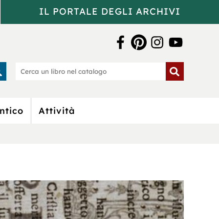
IL PORTALE DEGLI ARCHIVI
a Bertoliana
rca
Cerca
un
o
libro
nel
catalogo
ntico
Attività