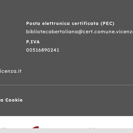
Posta elettronica certificata (
PEC
)
bibliotecabertoliana@cert.comune.vicenza
P.IVA
00516890241
cenza.it
va Cookie