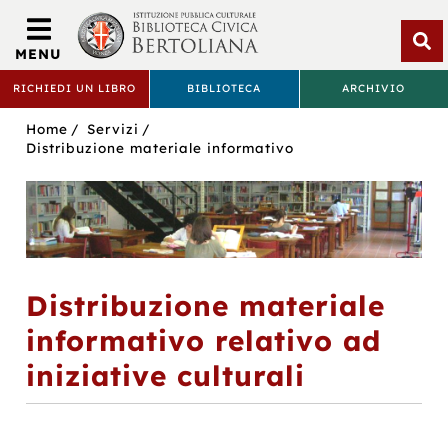
Biblioteca
Civica
MENU
Bertoliana
Apri
RICHIEDI UN LIBRO
BIBLIOTECA
ARCHIVIO
rice
BIBLIOTECA
Sei
Home
Servizi
CIVICA
in:
Distribuzione materiale informativo
BERTOLIANA
Distribuzione materiale
informativo relativo ad
iniziative culturali