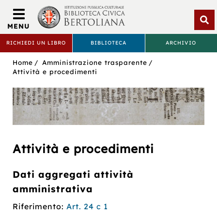
Biblioteca
Civica
MENU
Bertoliana
Apri
RICHIEDI UN LIBRO
BIBLIOTECA
ARCHIVIO
rice
BIBLIOTECA
Sei
Home
Amministrazione trasparente
CIVICA
in:
Attività e procedimenti
BERTOLIANA
Attività e procedimenti
Dati aggregati attività
amministrativa
Riferimento:
Art. 24 c 1