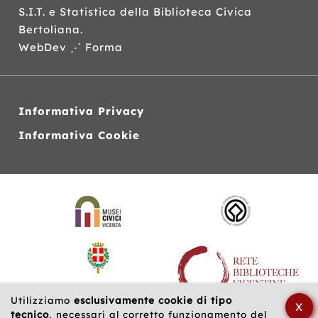
S.I.T.
e Statistica della Biblioteca Civica
Bertoliana.
WebDev ⋰ Forma
Informativa Privacy
Informativa Cookie
Siti
web
correlati
Utilizziamo
esclusivamente cookie di tipo
X
tecnico
, necessari al corretto funzionamento del