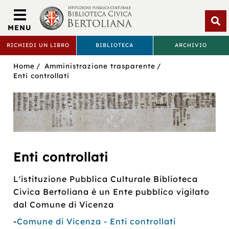
Biblioteca
Civica
MENU
Bertoliana
Apri
RICHIEDI UN LIBRO
BIBLIOTECA
ARCHIVIO
rice
BIBLIOTECA
Sei
Home
Amministrazione trasparente
CIVICA
in:
Enti controllati
BERTOLIANA
Enti controllati
L'istituzione Pubblica Culturale Biblioteca
Civica Bertoliana è un Ente pubblico vigilato
dal Comune di Vicenza
-
Comune di Vicenza - Enti controllati