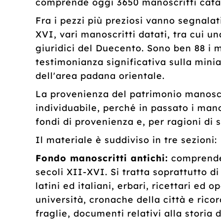
comprende oggi 3650 manoscritti cata
Fra i pezzi più preziosi vanno segnalati 
XVI, vari manoscritti datati, tra cui u
giuridici del Duecento. Sono ben 88 i m
testimonianza significativa sulla minia
dell'area padana orientale.
La provenienza del patrimonio manosc
individuabile, perché in passato i mano
fondi di provenienza e, per ragioni di s
Il materiale è suddiviso in tre sezioni:
Fondo manoscritti antichi:
comprende 
secoli XII-XVI. Si tratta soprattutto di c
latini ed italiani, erbari, ricettari ed 
università, cronache della città e ricord
fraglie, documenti relativi alla storia de