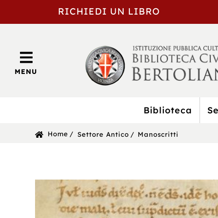
RICHIEDI UN LIBRO
MENU
Biblioteca
Se
BIBLIOTECA
Sei
Home
Settore Antico
Manoscritti
CIVICA
in:
BERTOLIANA