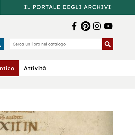
IL PORTALE DEGLI ARCHIVI
a Bertoliana
rca
Cerca
un
o
libro
nel
catalogo
ntico
Attività