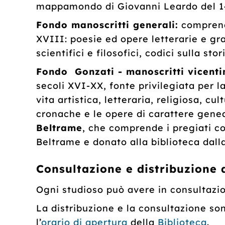
mappamondo di Giovanni Leardo del 1
Fondo manoscritti generali:
comprende
XVIII: poesie ed opere letterarie e gram
scientifici e filosofici, codici sulla st
Fondo Gonzati - manoscritti vicentin
secoli XVI-XX, fonte privilegiata per la 
vita artistica, letteraria, religiosa, cu
cronache e le opere di carattere genea
Beltrame
, che comprende i pregiati cod
Beltrame e donato alla biblioteca dalla
Consultazione e distribuzione 
Ogni studioso può avere in consultazio
La distribuzione e la consultazione so
l’
orario di apertura
della
Biblioteca
.