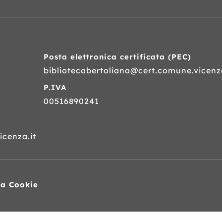
Posta elettronica certificata (
PEC
)
bibliotecabertoliana@cert.comune.vicenza
P.IVA
00516890241
cenza.it
va Cookie