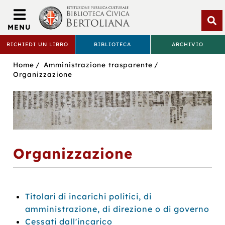
Biblioteca
Civica
MENU
Bertoliana
Apri
RICHIEDI UN LIBRO
BIBLIOTECA
ARCHIVIO
rice
BIBLIOTECA
Sei
Home
Amministrazione trasparente
CIVICA
in:
Organizzazione
BERTOLIANA
Organizzazione
Titolari di incarichi politici, di
amministrazione, di direzione o di governo
Cessati dall'incarico