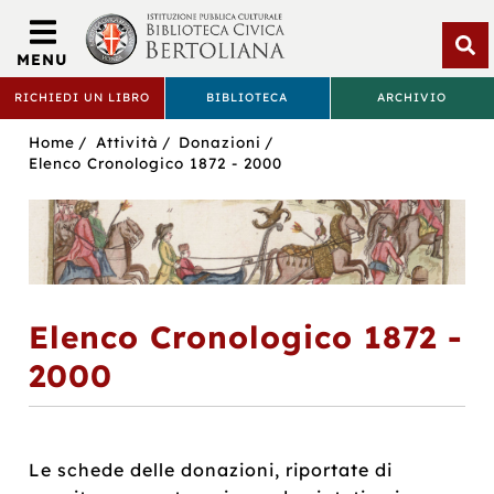
Biblioteca
Civica
MENU
Bertoliana
Apri
RICHIEDI UN LIBRO
BIBLIOTECA
ARCHIVIO
rice
BIBLIOTECA
Sei
Home
Attività
Donazioni
CIVICA
in:
Elenco Cronologico 1872 - 2000
BERTOLIANA
Elenco Cronologico 1872 -
2000
Le schede delle donazioni, riportate di