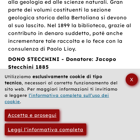
alla geologia ed alle scienze naturali. Gran
parte dei volumi costituenti la sezione
geologica storica della Bertoliana si devono
al suo lascito. Nel 1899 la biblioteca, grazie al
contributo in denaro suddetto, poté anche
incrementare tale raccolta e lo fece con la
consulenza di Paolo Lioy.
DONO STECCHINI - Donatore: Jacopo
Stecchini 1885
Utilizziamo
esclusivamente cookie di tipo
Descrizione.
X
tecnico
, necessari al corretto funzionamento del
Oltre duemila opere per circa 4000 volumi
sito web. Per maggiori informazioni ti invitiamo
ben conservati. Tra questi vi sono 7 preziosi
a leggere
l’informativa completa sull’uso dei
incunaboli, 10 giuntine, 16 aldine e 50
cookie
.
cominiane. Molti sono i volumi relativi alla
Accetta e prosegui
erudizione antica ed alla numismatica; 150
volumi costituiscono la collezione di classici
Leggi l’informativa completa
latini. Fra i manoscritti sono importanti il
codice cartaceo De la consiencia di S.