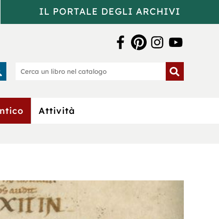
IL PORTALE DEGLI ARCHIVI
a Bertoliana
rca
Cerca
un
o
libro
nel
catalogo
ntico
Attività