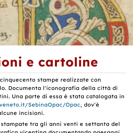
sioni
e cartoline
ca cinquecento stampe realizzate con
olo. Documenta l'iconografia della città di
ntini. Una parte di essa è stata catalogata in
.veneto.it/SebinaOpac/Opac
, dov'è
alcune incisioni.
 stampate tra gli anni venti e settanta del
ografica vicentina documentando paesaggi,