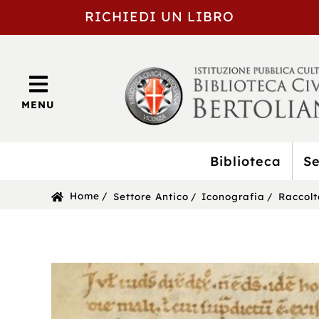
RICHIEDI UN LIBRO
MENU
Biblioteca
Se
BIBLIOTECA
Sei
Home
Settore Antico
Iconografia
Raccolt
CIVICA
in:
BERTOLIANA