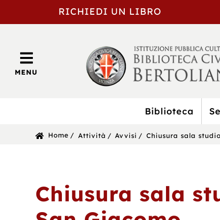
RICHIEDI UN LIBRO
MENU
Biblioteca
Se
BIBLIOTECA
Sei
Home
Attività
Avvisi
Chiusura sala stud
CIVICA
in:
BERTOLIANA
Chiusura sala st
San Giacomo