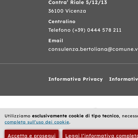
Contra’ Riale 5/12/13
36100 Vicenza
Centralino
Telefono
(+39) 0444 578 211
Email
consulenza.bertoliana@comune.vi
Informativa Privacy
Informati
Siti
web
correlati
Utilizziamo
esclusivamente cookie di tipo tecnico
, necess
completa sull’uso dei cookie
.
Accetta e prosegui
Leggi l’informativa complet