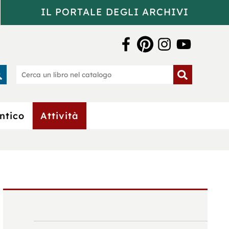
IL PORTALE DEGLI ARCHIVI
a Bertoliana
rca
Cerca
un
o
libro
nel
catalogo
ntico
Attività