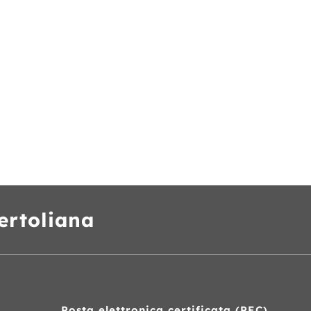
ertoliana
Posta elettronica certificata (
PEC
)