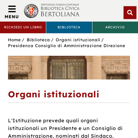
Biblioteca
Civica
MENU
Bertoliana
Apri
RICHIEDI UN LIBRO
BIBLIOTECA
ARCHIVIO
rice
BIBLIOTECA
Sei
Home
Biblioteca
Organi istituzionali
CIVICA
in:
Presidenza Consiglio di Amministrazione Direzione
BERTOLIANA
Organi istituzionali
L'Istituzione prevede quali organi
istituzionali un Presidente e un Consiglio di
Amministrazione, nominati dal Sindaco.