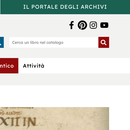
IL PORTALE DEGLI ARCHIVI
a Bertoliana
rca
Cerca
un
o
libro
nel
catalogo
ntico
Attività