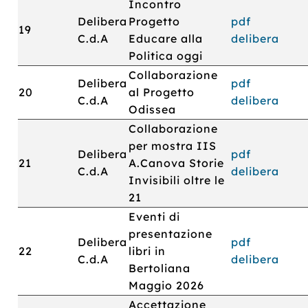
Incontro
Delibera
Progetto
pdf
19
C.d.A
Educare alla
delibera
Politica oggi
Collaborazione
Delibera
pdf
20
al Progetto
C.d.A
delibera
Odissea
Collaborazione
per mostra IIS
Delibera
pdf
21
A.Canova Storie
C.d.A
delibera
Invisibili oltre le
21
Eventi di
presentazione
Delibera
pdf
22
libri in
C.d.A
delibera
Bertoliana
Maggio 2026
Accettazione