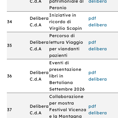
C.d.A
patrimoniale al
delibera
Peronio
Iniziative in
Delibera
pdf
34
ricordo di
C.d.A
delibera
Virgilio Scapin
Percorso di
Delibera
lettura Viaggio
pdf
35
C.d.A
per viandanti
delibera
pazienti
Eventi di
presentazione
Delibera
pdf
36
libri in
C.d.A
delibera
Bertoliana
Settembre 2026
Collaborazione
per mostra
Delibera
pdf
37
Festival Vicenza
C.d.A
delibera
e la Montagna