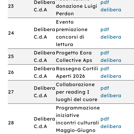
Delibera
pdf
23
donazione Luigi
C.d.A
delibera
Perdon
Evento
Delibera
premiazione
pdf
24
C.d.A
concorsi di
delibera
lettura
Delibera
Progetto Eora
pdf
25
C.d.A
Collective Aps
delibera
Delibera
Rassegna Cortili
pdf
26
C.d.A
Aperti 2026
delibera
Collaborazione
Delibera
pdf
27
per reading I
C.d.A
delibera
luoghi del cuore
Programmazione
iniziative
Delibera
pdf
28
incontri culturali
C.d.A
delibera
Maggio-Giugno