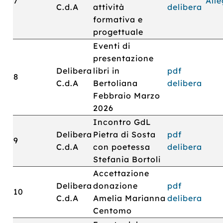
7
All
C.d.A
attività
delibera
formativa e
progettuale
Eventi di
presentazione
Delibera
libri in
pdf
8
C.d.A
Bertoliana
delibera
Febbraio Marzo
2026
Incontro GdL
Delibera
Pietra di Sosta
pdf
9
C.d.A
con poetessa
delibera
Stefania Bortoli
Accettazione
Delibera
donazione
pdf
10
C.d.A
Amelia Marianna
delibera
Centomo