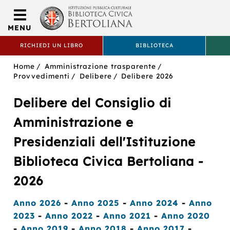
Biblioteca
Civica
MENU
Bertoliana
RICHIEDI UN LIBRO
BIBLIOTECA
BIBLIOTECA
Sei
Home
Amministrazione trasparente
CIVICA
in:
Provvedimenti
Delibere
Delibere 2026
BERTOLIANA
Delibere del Consiglio di
Amministrazione e
Presidenziali dell'Istituzione
Biblioteca Civica Bertoliana -
2026
Anno 2026
-
Anno 2025
-
Anno 2024
-
Anno
2023
-
Anno 2022
-
Anno 2021
-
Anno 2020
-
Anno 2019
-
Anno 2018
-
Anno 2017
-