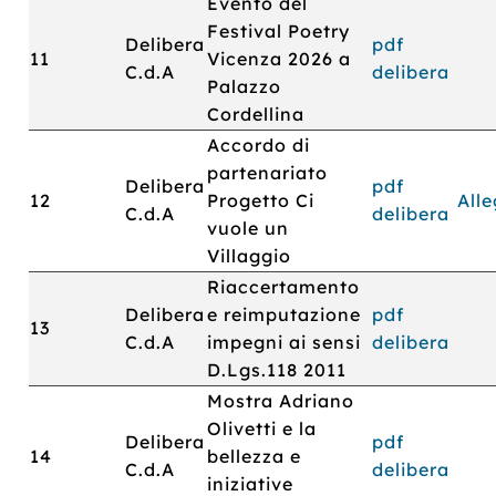
Evento del
Festival Poetry
Delibera
pdf
11
Vicenza 2026 a
C.d.A
delibera
Palazzo
Cordellina
Accordo di
partenariato
Delibera
pdf
12
Progetto Ci
All
C.d.A
delibera
vuole un
Villaggio
Riaccertamento
Delibera
e reimputazione
pdf
13
C.d.A
impegni ai sensi
delibera
D.Lgs.118 2011
Mostra Adriano
Olivetti e la
Delibera
pdf
14
bellezza e
C.d.A
delibera
iniziative