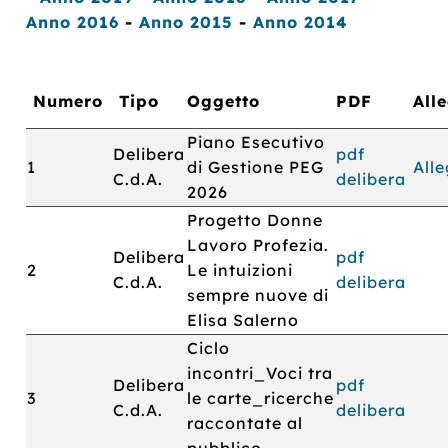
Anno 2016
-
Anno 2015
-
Anno 2014
Numero
Tipo
Oggetto
PDF
All
Piano Esecutivo
Delibera
pdf
1
di Gestione PEG
All
C.d.A.
delibera
2026
Progetto Donne
Lavoro Profezia.
Delibera
pdf
2
Le intuizioni
C.d.A.
delibera
sempre nuove di
Elisa Salerno
Ciclo
incontri_Voci tra
Delibera
pdf
3
le carte_ricerche
C.d.A.
delibera
raccontate al