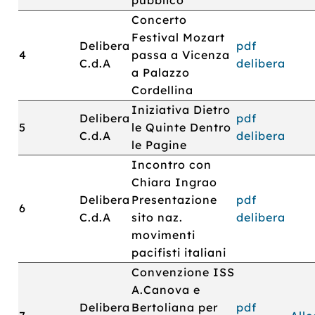
pubblico
Concerto
Festival Mozart
Delibera
pdf
4
passa a Vicenza
C.d.A
delibera
a Palazzo
Cordellina
Iniziativa Dietro
Delibera
pdf
5
le Quinte Dentro
C.d.A
delibera
le Pagine
Incontro con
Chiara Ingrao
Delibera
Presentazione
pdf
6
C.d.A
sito naz.
delibera
movimenti
pacifisti italiani
Convenzione ISS
A.Canova e
Delibera
Bertoliana per
pdf