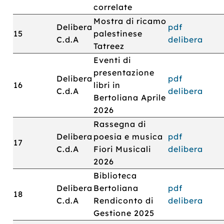
correlate
Mostra di ricamo
Delibera
pdf
15
palestinese
C.d.A
delibera
Tatreez
Eventi di
presentazione
Delibera
pdf
16
libri in
C.d.A
delibera
Bertoliana Aprile
2026
Rassegna di
Delibera
poesia e musica
pdf
17
C.d.A
Fiori Musicali
delibera
2026
Biblioteca
Delibera
Bertoliana
pdf
18
C.d.A
Rendiconto di
delibera
Gestione 2025