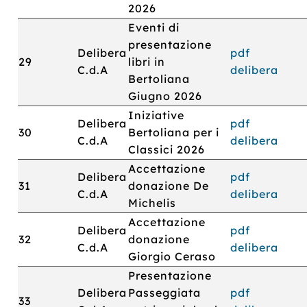
2026
Eventi di
presentazione
Delibera
pdf
29
libri in
C.d.A
delibera
Bertoliana
Giugno 2026
Iniziative
Delibera
pdf
30
Bertoliana per i
C.d.A
delibera
Classici 2026
Accettazione
Delibera
pdf
31
donazione De
C.d.A
delibera
Michelis
Accettazione
Delibera
pdf
32
donazione
C.d.A
delibera
Giorgio Ceraso
Presentazione
Delibera
Passeggiata
pdf
33