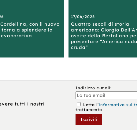
che
dopo
quel
non
che
nome,
c'è
avevo
e
26
17/06/2026
piú.
trascorso
non
Cordellina, con il nuovo
Quattro secoli di storia
Lí
il
sappia
 torna a splendere la
americana: Giorgio Dell'Ar
trova
pomeriggio
niente
 evaporativa
ospite della Bertoliana pe
Renato,
con
del
presentare “America nuda
che
Erodoto
paese
cruda”
senza
o
d’origine
e
volere
Sologub?
di
nulla
&amp;quot;
Ester,
in
È
Sarah
cambio
questo
decide
gli
l'interrogativo
di
offre
che
lasciare
Indirizzo e-mail:
le
si
il
due
pone
suo
cose
la
lavoro
evere tutti i nostri
Letta l’
informativa sul t
di
protagonista
da
trattamento
cui
di
ricercatr
ha
La
in
Iscriviti
piú
tigre
Islanda
bisogno:
nel
e
lavoro
giardino,
di