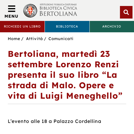
Biblioteca
Civica
MENU
Bertoliana
Apri
RICHIEDI UN LIBRO
BIBLIOTECA
ARCHIVIO
rice
BIBLIOTECA
Sei
Home
Attività
Comunicati
CIVICA
in:
Bertoliana, martedì 23
BERTOLIANA
settembre Lorenzo Renzi
presenta il suo libro “La
strada di Malo. Opere e
vita di Luigi Meneghello”
L’evento alle 18 a Palazzo Cordellina