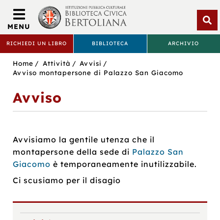
Biblioteca
Civica
MENU
Bertoliana
Apri
RICHIEDI UN LIBRO
BIBLIOTECA
ARCHIVIO
rice
BIBLIOTECA
Sei
Home
Attività
Avvisi
CIVICA
in:
Avviso montapersone di Palazzo San Giacomo
BERTOLIANA
Avviso
Avvisiamo la gentile utenza che il
montapersone della sede di
Palazzo San
Giacomo
è temporaneamente inutilizzabile.
Ci scusiamo per il disagio