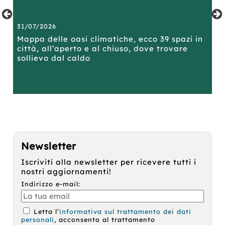
coinvolto
di
cominciata:
ad
con
un
quando
co
l'Esercito
certo
ha
var
31/07/2026
29
Nero,
Franklín,
sposato
da
un
un
Berthe,
att
il
Mappa delle oasi climatiche, ecco 39 spazi in
Pa
gruppo
islandese
la
e
città, all’aperto e al chiuso, dove trovare
to
di
che
figlia
le
sollievo dal caldo
hacktivisti
viveva
del
occ
russo-
all'estero
vecchio
ina
ucraini.
da
titolare?
co
Più
anni.
Quando
fio
l'ispettore
Perché
lei
ch
scava
aveva
ha
ge
a
deciso
rifiutato
d'i
fondo
di
di
Pe
nel
tornare
stipulare
la
Newsletter
delitto,
proprio
un
cu
Iscriviti alla newsletter per ricevere tutti i
aiutato
adesso?
accordo
(de
nostri aggiornamenti!
dalla
Konráð
prematrimoniale,
pia
compagna,
sospetta
non
del
Indirizzo e-mail:
la
che
per
par
giornalista
esista
amore
e
Tatiana
un
ma
deg
Letta l’
informativa sul trattamento dei dati
Petrovna,
nesso
per
alt
personali
, acconsento al trattamento