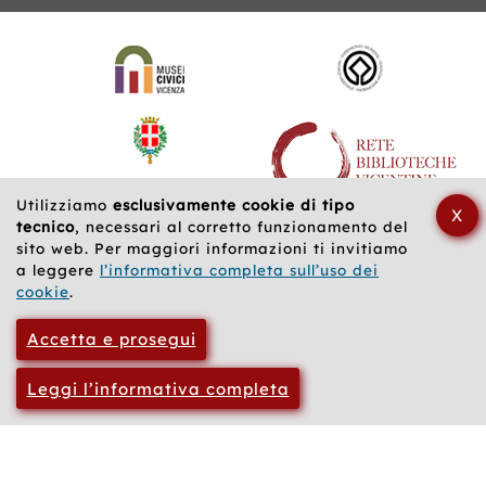
di
poc
Siti
saper
cli
web
scavare
ch
correlati
mirabilmente
an
nella
le
psiche
pia
dei
co
suoi
i
personaggi
no
per
inv
Utilizziamo
esclusivamente cookie di tipo
X
mettere
da
tecnico
, necessari al corretto funzionamento del
in
su
sito web. Per maggiori informazioni ti invitiamo
scena
pa
a leggere
l’informativa completa sull’uso dei
un
-
cookie
.
dramma
cap
impietoso
jan
Accetta e prosegui
come
sc
il
-
sole
ch
Leggi l’informativa completa
della
nel
Provenza
dia
nel
tr
primo
un