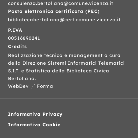
dell'autore,
selvaggia»
ha
consulenza.bertoliana@comune.vicenza.it
Hotel
assunta
las
Posta elettronica certificata (
PEC
)
Ucraina
come
co
è
domestica
i
bibliotecabertoliana@cert.comune.vicenza.it
l'addio
con
figl
P.IVA
struggente
cui
an
a
ben
pic
00516890241
un
presto
il
Credits
personaggio
Émile
lav
leggendario
ha
la
Realizzazione tecnica e management a cura
e
intrecciato
gio
della Direzione Sistemi Informatici Telematici
a
una
Sot
S.I.T.
e Statistica della Biblioteca Civica
uno
relazione
le
scrittore
viscerale
ser
Bertoliana.
capace
e
e
WebDev ⋰ Forma
di
ferina?
nel
trasformare
In
cor
la
Domenica,
ver
grande
una
no
storia
volta
è
Informativa Privacy
contemporanea
di
ca
Informativa Cookie
in
più,
nul
letteratura.
Simenon
e
dimostra
i