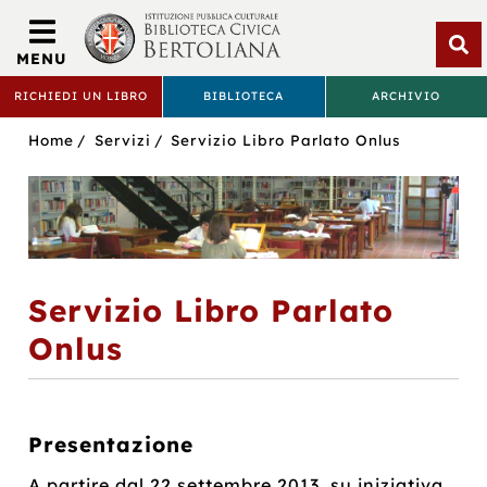
Biblioteca
Civica
MENU
Bertoliana
Apri
RICHIEDI UN LIBRO
BIBLIOTECA
ARCHIVIO
rice
BIBLIOTECA
Sei
Home
Servizi
Servizio Libro Parlato Onlus
CIVICA
in:
BERTOLIANA
Servizio Libro Parlato
Onlus
Presentazione
A partire dal 22 settembre 2013, su iniziativa