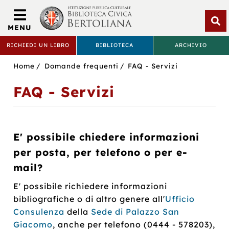
Biblioteca
Civica
MENU
Bertoliana
Apri
RICHIEDI UN LIBRO
BIBLIOTECA
ARCHIVIO
rice
BIBLIOTECA
Sei
Home
Domande frequenti
FAQ - Servizi
CIVICA
in:
FAQ - Servizi
BERTOLIANA
E' possibile chiedere informazioni
per posta, per telefono o per e-
mail?
E' possibile richiedere informazioni
bibliografiche o di altro genere all'
Ufficio
Consulenza
della
Sede di Palazzo San
Giacomo
, anche per telefono (0444 - 578203),