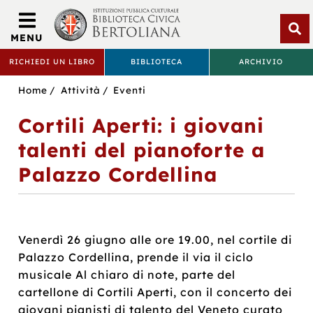
Biblioteca
Civica
MENU
Bertoliana
Apri
RICHIEDI UN LIBRO
BIBLIOTECA
ARCHIVIO
rice
BIBLIOTECA
Sei
Home
Attività
Eventi
CIVICA
in:
Cortili Aperti: i giovani
BERTOLIANA
talenti del pianoforte a
Palazzo Cordellina
Venerdì 26 giugno alle ore 19.00, nel cortile di
Palazzo Cordellina, prende il via il ciclo
musicale Al chiaro di note, parte del
cartellone di Cortili Aperti, con il concerto dei
giovani pianisti di talento del Veneto curato