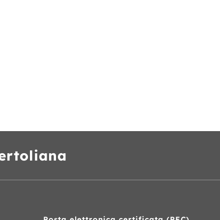
ertoliana
Posta elettronica certificata (
PEC
)