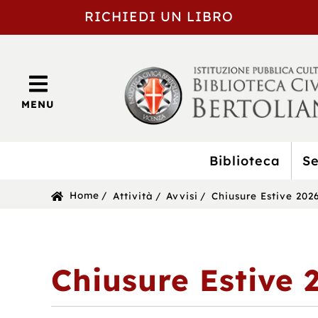
RICHIEDI UN LIBRO
MENU
Biblioteca
Se
BIBLIOTECA
Sei
Home
Attività
Avvisi
Chiusure Estive 202
CIVICA
in:
BERTOLIANA
Chiusure Estive 