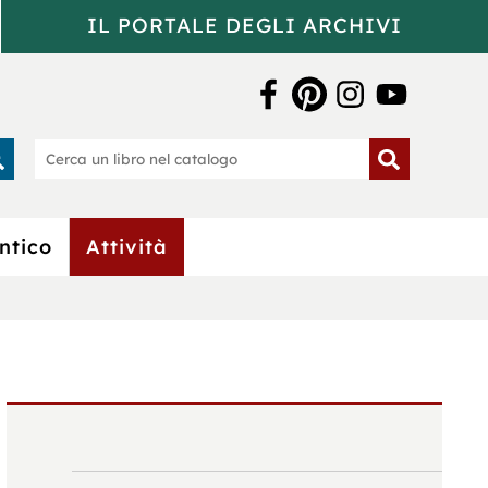
IL PORTALE DEGLI ARCHIVI
a Bertoliana
rca
Cerca
un
o
libro
nel
catalogo
ntico
Attività