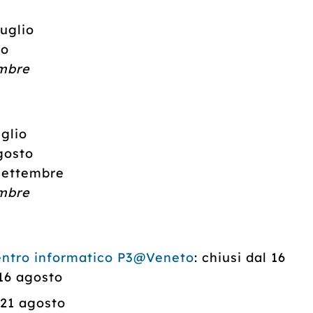
luglio
to
embre
uglio
agosto
 settembre
embre
ntro informatico P3@Veneto
: chiusi dal 16
 16 agosto
l 21 agosto