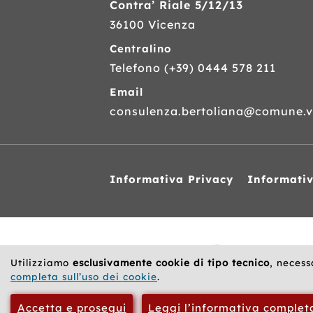
Contra’ Riale 5/12/13
36100 Vicenza
Centralino
Telefono
(+39) 0444 578 211
Email
consulenza.bertoliana@comune.vi
Informativa Privacy
Informati
Siti
web
correlati
Utilizziamo
esclusivamente cookie di tipo tecnico
, necess
completa sull’uso dei cookie
.
Accetta e prosegui
Leggi l’informativa complet