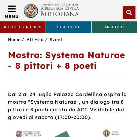
Biblioteca
Civica
MENU
Bertoliana
Apri
RICHIEDI UN LIBRO
BIBLIOTECA
ARCHIVIO
rice
BIBLIOTECA
Sei
Home
Attività
Eventi
CIVICA
in:
Mostra: Systema Naturae
BERTOLIANA
- 8 pittori + 8 poeti
Dal 2 al 24 luglio Palazzo Cordellina ospita la
mostra "Systema Naturae", un dialogo tra 8
pittori e 8 poeti curato da ACT. Visitabile dal
giovedì al sabato (17:00-20:00).