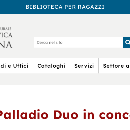
BIBLIOTECA PER RAGAZZI
Biblioteca Civic
Ce
nel
sit
di e Uffici
Cataloghi
Servizi
Settore a
l Palladio Duo in con