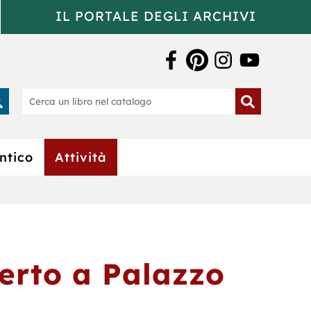
IL PORTALE DEGLI ARCHIVI
a Bertoliana
rca
Cerca
un
o
libro
nel
catalogo
ntico
Attività
certo a Palazzo