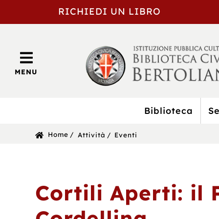
RICHIEDI UN LIBRO
MENU
Biblioteca
Se
BIBLIOTECA
Sei
Home
Attività
Eventi
CIVICA
in:
BERTOLIANA
Cortili Aperti: i
Cordellina