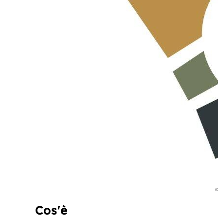
©
Cos'è