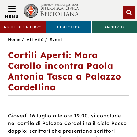
Biblioteca
Civica
MENU
Bertoliana
Apri
RICHIEDI UN LIBRO
BIBLIOTECA
ARCHIVIO
rice
BIBLIOTECA
Sei
Home
Attività
Eventi
CIVICA
in:
Cortili Aperti: Mara
BERTOLIANA
Carollo incontra Paola
Antonia Tasca a Palazzo
Cordellina
Giovedì 16 luglio alle ore 19.00, si conclude
nel cortile di Palazzo Cordellina il ciclo Passo
doppio: scrittori che presentano scrittori