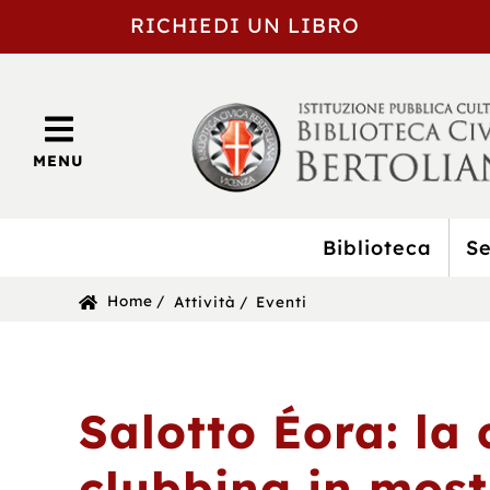
RICHIEDI UN LIBRO
MENU
Biblioteca
Se
BIBLIOTECA
Sei
Home
Attività
Eventi
CIVICA
in:
BERTOLIANA
Salotto Éora: la 
clubbing in most