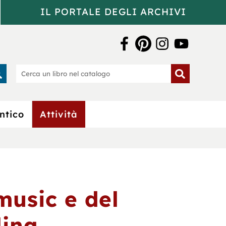
IL PORTALE DEGLI ARCHIVI
a Bertoliana
rca
Cerca
un
o
libro
nel
catalogo
ntico
Attività
music e del
lina