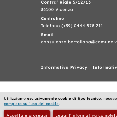
Contra’ Riale 5/12/13
36100 Vicenza
Centralino
Telefono
(+39) 0444 578 211
Email
consulenza.bertoliana@comune.vi
Informativa Privacy
Informati
Siti
web
correlati
Utilizziamo
esclusivamente cookie di tipo tecnico
, necess
completa sull’uso dei cookie
.
Accetta e prosegui
Leggi l’informativa complet