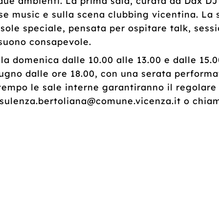
n due ambienti. La prima sala, curata da Dax 
use music e sulla scena clubbing vicentina. La
sole speciale, pensata per ospitare talk, sessi
l suono consapevole.
la domenica dalle 10.00 alle 13.00 e dalle 15.
gno dalle ore 18.00, con una serata performati
ltempo le sale interne garantiranno il regolar
onsulenza.bertoliana@comune.vicenza.it o chia