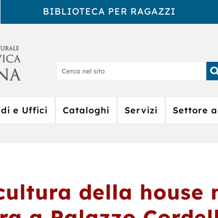
BIBLIOTECA PER RAGAZZI
Biblioteca Civic
Ce
nel
sit
di e Uffici
Cataloghi
Servizi
Settore a
cultura della house 
ra a Palazzo Cordel