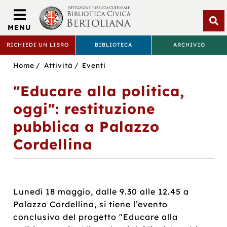
Biblioteca
Civica
MENU
Bertoliana
Apri
RICHIEDI UN LIBRO
BIBLIOTECA
ARCHIVIO
rice
BIBLIOTECA
Sei
Home
Attività
Eventi
CIVICA
in:
"Educare alla politica,
BERTOLIANA
oggi": restituzione
pubblica a Palazzo
Cordellina
Lunedì 18 maggio, dalle 9.30 alle 12.45 a
Palazzo Cordellina, si tiene l’evento
conclusivo del progetto "Educare alla