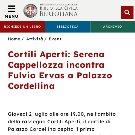
Biblioteca
Civica
MENU
Bertoliana
Apri
RICHIEDI UN LIBRO
BIBLIOTECA
ARCHIVIO
rice
BIBLIOTECA
Sei
Home
Attività
Eventi
CIVICA
in:
Cortili Aperti: Serena
BERTOLIANA
Cappellozza incontra
Fulvio Ervas a Palazzo
Cordellina
Giovedì 2 luglio alle ore 19.00, nell'ambito
della rassegna Cortili Aperti, il cortile di
Palazzo Cordellina ospita il primo