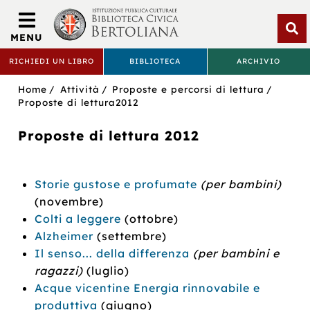
Biblioteca
Civica
MENU
Bertoliana
Apri
RICHIEDI UN LIBRO
BIBLIOTECA
ARCHIVIO
rice
BIBLIOTECA
Sei
Home
Attività
Proposte e percorsi di lettura
CIVICA
in:
Proposte di lettura2012
BERTOLIANA
Proposte di lettura 2012
Storie gustose e profumate
(per bambini)
(novembre)
Colti a leggere
(ottobre)
Alzheimer
(settembre)
Il senso... della differenza
(per bambini e
ragazzi)
(luglio)
Acque vicentine Energia rinnovabile e
produttiva
(giugno)