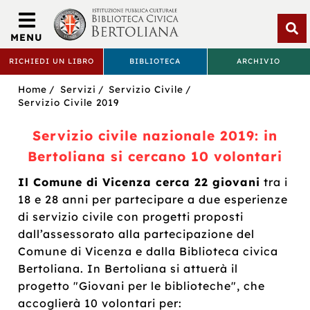
Biblioteca
Civica
MENU
Bertoliana
Apri
RICHIEDI UN LIBRO
BIBLIOTECA
ARCHIVIO
rice
BIBLIOTECA
Sei
Home
Servizi
Servizio Civile
CIVICA
in:
Servizio Civile 2019
BERTOLIANA
Servizio civile nazionale 2019: in
Bertoliana si cercano 10 volontari
Il Comune di Vicenza cerca 22 giovani
tra i
18 e 28 anni per partecipare a due esperienze
di servizio civile con progetti proposti
dall’assessorato alla partecipazione del
Comune di Vicenza e dalla Biblioteca civica
Bertoliana. In Bertoliana si attuerà il
progetto "Giovani per le biblioteche", che
accoglierà 10 volontari per: