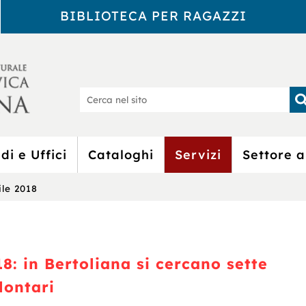
BIBLIOTECA PER RAGAZZI
Biblioteca Civic
Ce
nel
sit
di e Uffici
Cataloghi
Servizi
Settore a
ile 2018
18: in Bertoliana si cercano sette
lontari