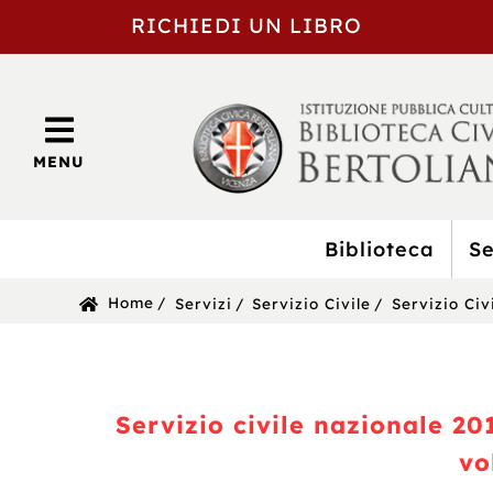
RICHIEDI UN LIBRO
MENU
Biblioteca
Se
BIBLIOTECA
Sei
Home
Servizi
Servizio Civile
Servizio Civ
CIVICA
in:
BERTOLIANA
Servizio civile nazionale 20
vo