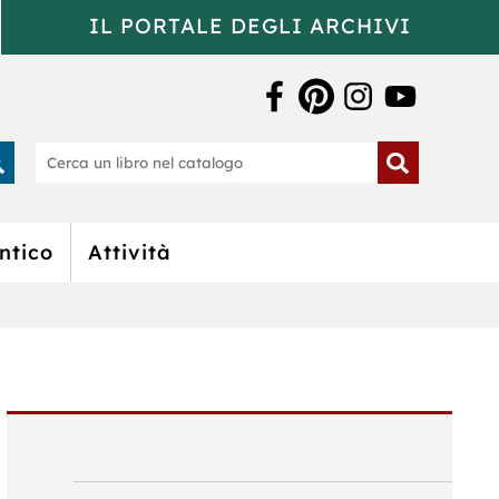
IL PORTALE DEGLI ARCHIVI
a Bertoliana
rca
Cerca
un
o
libro
nel
catalogo
ntico
Attività