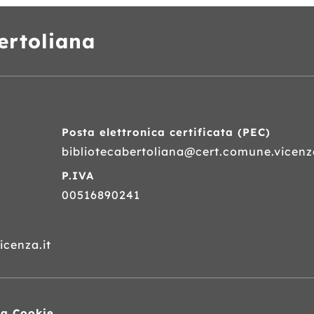
ertoliana
Posta elettronica certificata (
PEC
)
bibliotecabertoliana@cert.comune.vicenza
P.IVA
00516890241
cenza.it
va Cookie