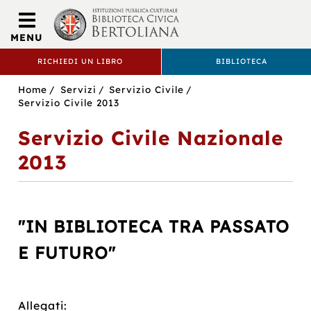
Biblioteca
Civica
MENU
Bertoliana
RICHIEDI UN LIBRO
BIBLIOTECA
BIBLIOTECA
Sei
Home
Servizi
Servizio Civile
CIVICA
in:
Servizio Civile 2013
BERTOLIANA
Servizio Civile Nazionale
2013
"IN BIBLIOTECA TRA PASSATO
E FUTURO"
Allegati: