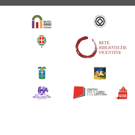
Siti
web
correlati