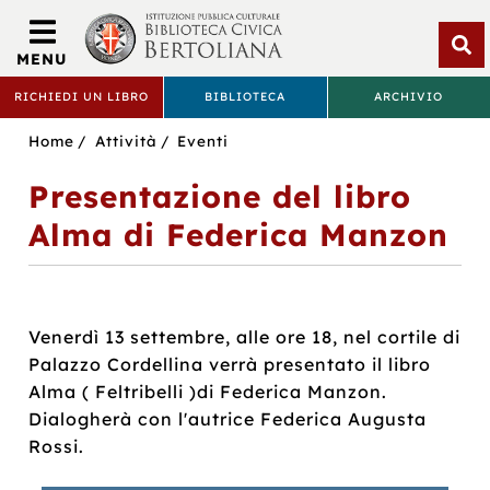
Biblioteca
Civica
MENU
Bertoliana
Apri
RICHIEDI UN LIBRO
BIBLIOTECA
ARCHIVIO
rice
BIBLIOTECA
Sei
Home
Attività
Eventi
CIVICA
in:
Presentazione del libro
BERTOLIANA
Alma di Federica Manzon
Venerdì 13 settembre, alle ore 18, nel cortile di
Palazzo Cordellina verrà presentato il libro
Alma ( Feltribelli )di Federica Manzon.
Dialogherà con l'autrice Federica Augusta
Rossi.