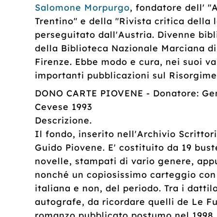
Salomone Morpurgo
, fondatore dell' "A
Trentino" e della "Rivista critica della 
perseguitato dall'Austria. Divenne bibl
della Biblioteca Nazionale Marciana di
Firenze. Ebbe modo e cura, nei suoi v
importanti pubblicazioni sul Risorgime
DONO CARTE PIOVENE - Donatore: Gem
Cevese 1993
Descrizione.
Il fondo, inserito nell'Archivio Scrittor
Guido Piovene. E' costituito da 19 bust
novelle, stampati di vario genere, appu
nonché un copiosissimo carteggio con l
italiana e non, del periodo. Tra i dattil
autografe, da ricordare quelli de Le Fu
romanzo pubblicato postumo nel 1998. M