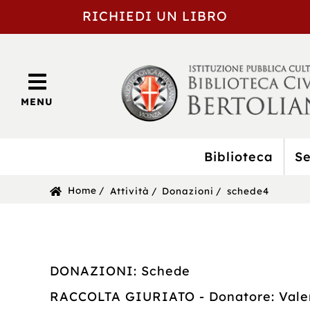
RICHIEDI UN LIBRO
MENU
Biblioteca
Se
BIBLIOTECA
Sei
Home
Attività
Donazioni
schede4
CIVICA
in:
BERTOLIANA
DONAZIONI: Schede
RACCOLTA GIURIATO - Donatore: Valer