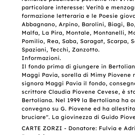
particolare interesse: Verità e menzog
formazione letteraria e le Poesie giova
Abbagnano, Arpino, Barolini, Biagi, Bo
Malfa, La Pira, Montale, Montanelli, Mo
Pomilio, Rea, Saba, Saragat, Scarpa, Se
Spaziani, Tecchi, Zanzotto.
Informazioni.
Il fondo prima di giungere in Bertoli
Maggi Pavia, sorella di Mimy Piovene m
signora Maggi Pavia il fondo, consegn
scrittore Claudia Piovene Cevese, è st
Bertoliana. Nel 1999 la Bertoliana ha
convegno su G. Piovene ed ha allestit
bruciare". La giovinezza di Guido Piov
CARTE ZORZI - Donatore: Fulvia e Adri