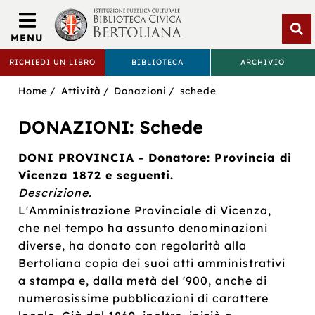
Biblioteca
Civica
MENU
Bertoliana
Apri
RICHIEDI UN LIBRO
BIBLIOTECA
ARCHIVIO
rice
BIBLIOTECA
Sei
Home
Attività
Donazioni
schede
CIVICA
in:
BERTOLIANA
DONAZIONI: Schede
DONI PROVINCIA - Donatore: Provincia di
Vicenza 1872 e seguenti.
Descrizione.
L'Amministrazione Provinciale di Vicenza,
che nel tempo ha assunto denominazioni
diverse, ha donato con regolarità alla
Bertoliana copia dei suoi atti amministrativi
a stampa e, dalla metà del '900, anche di
numerosissime pubblicazioni di carattere