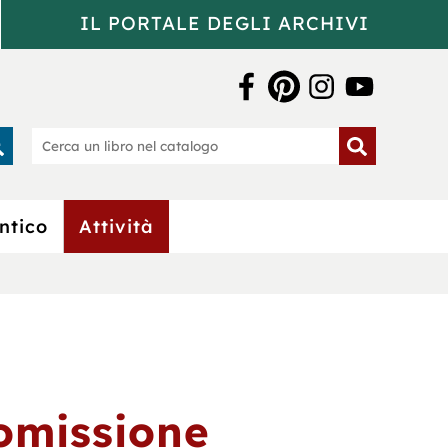
IL PORTALE DEGLI ARCHIVI
a Bertoliana
rca
Cerca
un
o
libro
nel
catalogo
ntico
Attività
omissione