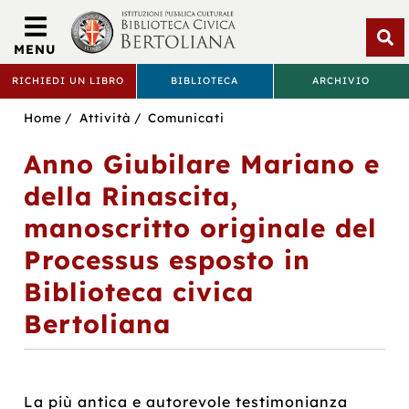
Biblioteca
Civica
MENU
Bertoliana
Apri
RICHIEDI UN LIBRO
BIBLIOTECA
ARCHIVIO
rice
BIBLIOTECA
Sei
Home
Attività
Comunicati
CIVICA
in:
Anno Giubilare Mariano e
BERTOLIANA
della Rinascita,
manoscritto originale del
Processus esposto in
Biblioteca civica
Bertoliana
La più antica e autorevole testimonianza