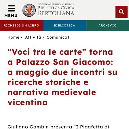
Biblioteca
Civica
MENU
Bertoliana
Apri
RICHIEDI UN LIBRO
BIBLIOTECA
ARCHIVIO
rice
BIBLIOTECA
Sei
Home
Attività
Comunicati
CIVICA
in:
“Voci tra le carte” torna
BERTOLIANA
a Palazzo San Giacomo:
a maggio due incontri su
ricerche storiche e
narrativa medievale
vicentina
Giuliano Gambin presenta “I Pigafetta di