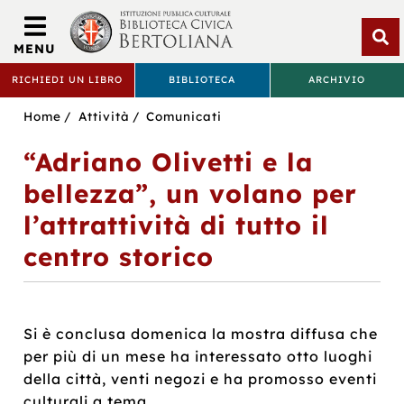
Biblioteca
Civica
MENU
Bertoliana
Apri
RICHIEDI UN LIBRO
BIBLIOTECA
ARCHIVIO
rice
BIBLIOTECA
Sei
Home
Attività
Comunicati
CIVICA
in:
“Adriano Olivetti e la
BERTOLIANA
bellezza”, un volano per
l’attrattività di tutto il
centro storico
Si è conclusa domenica la mostra diffusa che
per più di un mese ha interessato otto luoghi
della città, venti negozi e ha promosso eventi
culturali a tema