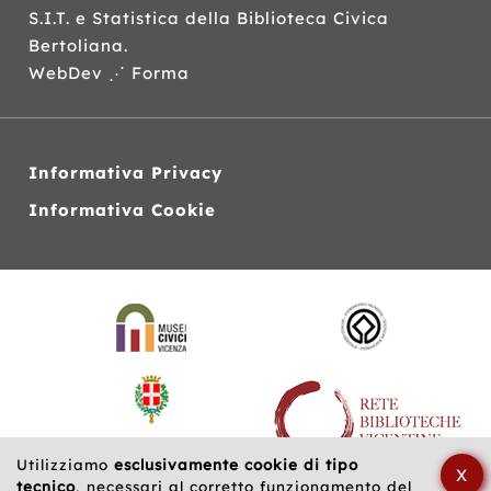
S.I.T.
e Statistica della Biblioteca Civica
Bertoliana.
WebDev ⋰ Forma
Informativa Privacy
Informativa Cookie
Siti
web
correlati
Utilizziamo
esclusivamente cookie di tipo
X
tecnico
, necessari al corretto funzionamento del