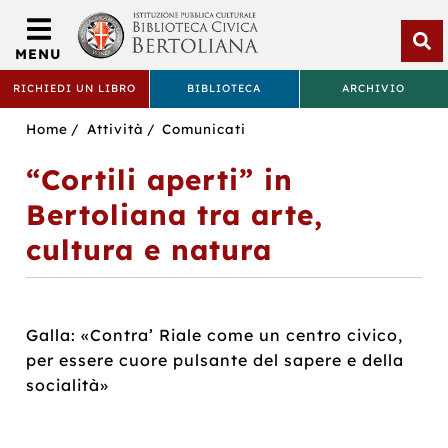
Biblioteca
Civica
MENU
Bertoliana
Apri
RICHIEDI UN LIBRO
BIBLIOTECA
ARCHIVIO
rice
BIBLIOTECA
Sei
Home
Attività
Comunicati
CIVICA
in:
“Cortili aperti” in
BERTOLIANA
Bertoliana tra arte,
cultura e natura
Galla: «Contra’ Riale come un centro civico,
per essere cuore pulsante del sapere e della
socialità»