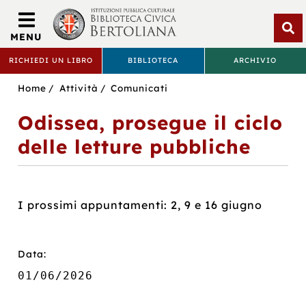
Biblioteca
Civica
MENU
Bertoliana
Apri
RICHIEDI UN LIBRO
BIBLIOTECA
ARCHIVIO
rice
BIBLIOTECA
Sei
Home
Attività
Comunicati
CIVICA
in:
Odissea, prosegue il ciclo
BERTOLIANA
delle letture pubbliche
I prossimi appuntamenti: 2, 9 e 16 giugno
Data:
01/06/2026